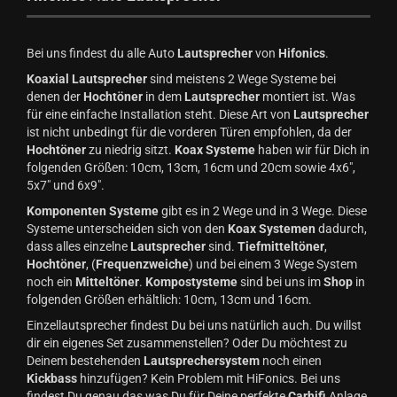
Bei uns findest du alle Auto
Lautsprecher
von
Hifonics
.
Koaxial Lautsprecher
sind meistens 2 Wege Systeme bei
denen der
Hochtöner
in dem
Lautsprecher
montiert ist. Was
für eine einfache Installation steht. Diese Art von
Lautsprecher
ist nicht unbedingt für die vorderen Türen empfohlen, da der
Hochtöner
zu niedrig sitzt.
Koax Systeme
haben wir für Dich in
folgenden Größen: 10cm, 13cm, 16cm und 20cm sowie 4x6",
5x7" und 6x9".
Komponenten Systeme
gibt es in 2 Wege und in 3 Wege. Diese
Systeme unterscheiden sich von den
Koax Systemen
dadurch,
dass alles einzelne
Lautsprecher
sind.
Tiefmitteltöner
,
Hochtöner
, (
Frequenzweiche
) und bei einem 3 Wege System
noch ein
Mitteltöner
.
Kompostysteme
sind bei uns im
Shop
in
folgenden Größen erhältlich: 10cm, 13cm und 16cm.
Einzellautsprecher findest Du bei uns natürlich auch. Du willst
dir ein eigenes Set zusammenstellen? Oder Du möchtest zu
Deinem bestehenden
Lautsprechersystem
noch einen
Kickbass
hinzufügen? Kein Problem mit HiFonics. Bei uns
findest Du genau das was Du für Deine perfekte
Carhifi
Anlage