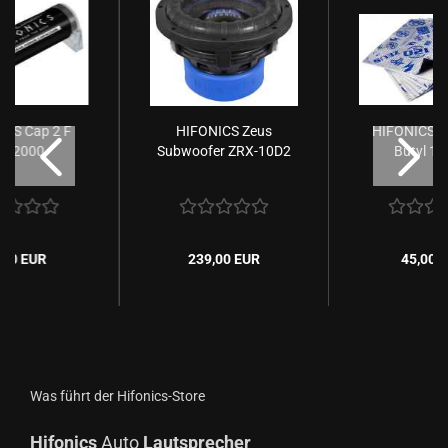
ICS Cap 2 F
HIFONICS Zeus
HIFONICS Z
FC2000
Subwoofer ZRX-10D2
Butyl 12
,00 EUR
239,00 EUR
45,00 
Was führt der Hifonics-Store
Hifonics
Auto
Lautsprecher