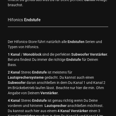
brauchst.
Hifonics
Endstufe
Der Hifonics-Store führt natürlich alle
Endstufen
Serien und
Typen von Hifonics.
1 Kanal
/
Monoblock
sind die perfekten
Subwoofer
Verstärker
.
Bei uns findest Du immer die richtige
Endstufe
für Deinen
Bass.
2 Kanal
Stereo
Endstufe
ist meistens für
Lautsprechersysteme
gedacht. Du kannst auch einen
Subwoofer
daran anschließen in dem Du Kanal 1 und Kanal 2
im Brückebetrieb laufen lässt. Beachte nur hier die min. Ohm
Angabe von Deinem
Verstärker
.
4 Kanal
Stereo
Endstufe
ist genau richtig wenn Du Deine
vorderen und hinteren
Lautsprecher
anschließen möchtest.
Du kannst auch hier aus einem
4 Kanal
Verstärker
einen 3
Kanal
Verstärker
machen in dem Du Kanal 3 und Kanal 4 im