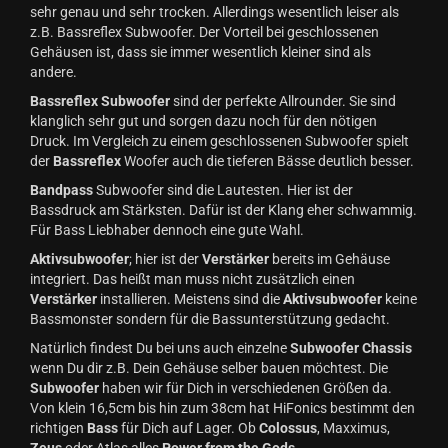
sehr genau und sehr trocken. Allerdings wesentlich leiser als
z.B. Bassreflex Subwoofer. Der Vorteil bei geschlossenen
Gehäusen ist, dass sie immer wesentlich kleiner sind als
andere.
Bassreflex Subwoofer
sind der perfekte Allrounder. Sie sind
klanglich sehr gut und sorgen dazu noch für den nötigen
Druck. Im Vergleich zu einem geschlossenen Subwoofer spielt
der
Bassreflex
Woofer auch die tieferen Bässe deutlich besser.
Bandpass
Subwoofer sind die Lautesten. Hier ist der
Bassdruck am Stärksten. Dafür ist der Klang eher schwammig.
Für Bass Liebhaber dennoch eine gute Wahl.
Aktivsubwoofer
; hier ist der
Verstärker
bereits im Gehäuse
integriert. Das heißt man muss nicht zusätzlich einen
Verstärker
installieren. Meistens sind die
Aktivsubwoofer
keine
Bassmonster sondern für die Bassunterstützung gedacht.
Natürlich findest Du bei uns auch einzelne
Subwoofer Chassis
wenn Du dir z.B. Dein Gehäuse selber bauen möchtest. Die
Subwoofer
haben wir für Dich in verschiedenen Größen da.
Von klein 16,5cm bis hin zum 38cm hat HiFonics bestimmt den
richtigen
Bass
für Dich auf Lager. Ob
Colossus
, Maxximus,
Zeus
oder Atlas alles
Power from the Gods
.