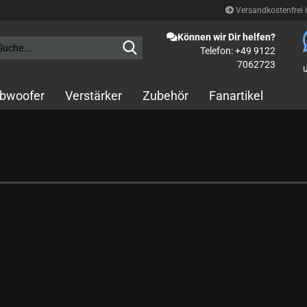
Versandkostenfrei 
Können wir Dir helfen?
Suche...
Telefon: +49 9122
7062723
bwoofer
Verstärker
Zubehör
Fanartikel
10cm Koax
13cm Koax
16,5cm Koax
5x7“