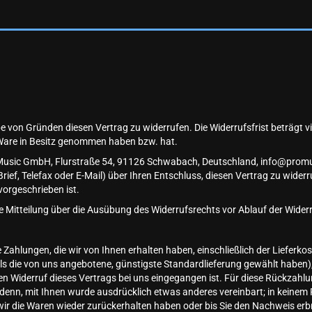
 von Gründen diesen Vertrag zu widerrufen. Die Widerrufsfrist beträgt v
zte Ware in Besitz genommen haben bzw. hat.
Music GmbH, Flurstraße 54, 91126 Schwabach, Deutschland, info@promusi
Brief, Telefax oder E-Mail) über Ihren Entschluss, diesen Vertrag zu wider
orgeschrieben ist.
ie Mitteilung über die Ausübung des Widerrufsrechts vor Ablauf der Wider
 Zahlungen, die wir von Ihnen erhalten haben, einschließlich der Lieferk
 als die von uns angebotene, günstigste Standardlieferung gewählt haben
n Widerruf dieses Vertrags bei uns eingegangen ist. Für diese Rückzahlu
i denn, mit Ihnen wurde ausdrücklich etwas anderes vereinbart; in keine
wir die Waren wieder zurückerhalten haben oder bis Sie den Nachweis er