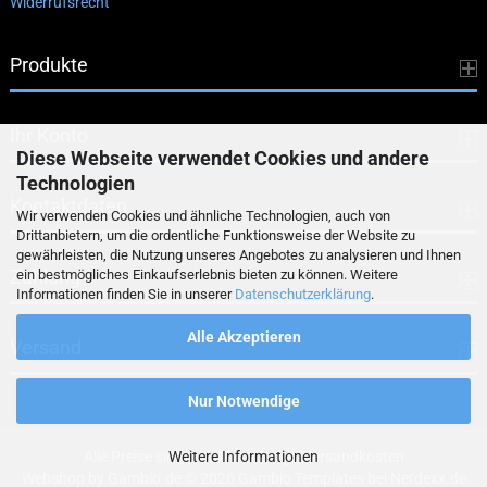
Widerrufsrecht
Produkte
Ihr Konto
Diese Webseite verwendet Cookies und andere
Technologien
Kontaktdaten
Wir verwenden Cookies und ähnliche Technologien, auch von
Drittanbietern, um die ordentliche Funktionsweise der Website zu
gewährleisten, die Nutzung unseres Angebotes zu analysieren und Ihnen
Zahlung
ein bestmögliches Einkaufserlebnis bieten zu können. Weitere
Informationen finden Sie in unserer
Datenschutzerklärung
.
Alle Akzeptieren
Versand
Nur Notwendige
Alle Preise sind inkl. MwSt., zzgl.
Weitere Informationen
Versandkosten
Webshop
by Gambio.de © 2026 Gambio Templates bei
Netdexx.de