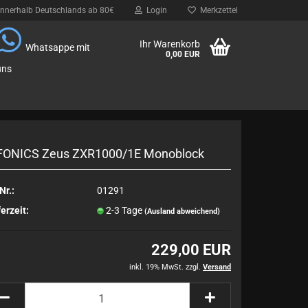
innerhalb Deutschlands ab 80€
Login
Merkzettel
Ihr Warenkorb
Whatsappe mit
0,00 EUR
uns
FONICS Zeus ZXR1000/1E Monoblock
Nr.:
01291
erzeit:
2-3 Tage
(Ausland abweichend)
229,00 EUR
inkl. 19% MwSt. zzgl.
Versand