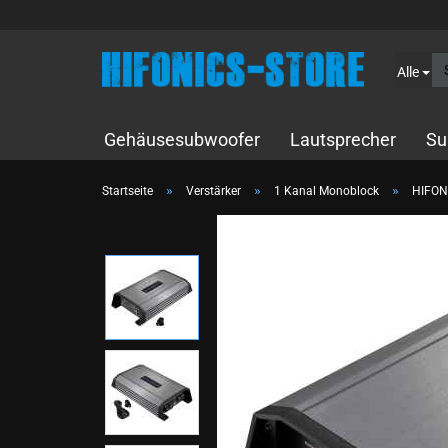
Alle
Gehäusesubwoofer
Lautsprecher
Su
»
»
»
Startseite
Verstärker
1 Kanal Monoblock
HIFON
10cm Kompo
13cm Kompo
16,5cm Kompo