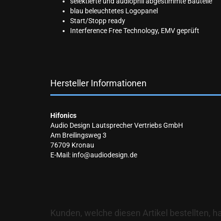
selektierte und audiophil abgestimmte Bauteile
blau beleuchtetes Logopanel
Start/Stopp ready
Interference Free Technology, EMV geprüft
Hersteller Informationen
Hifonics
Audio Design Lautsprecher Vertriebs GmbH
Am Breilingsweg 3
76709 Kronau
E-Mail: info@audiodesign.de
Kunden, welche diesen Artikel bestellten, h