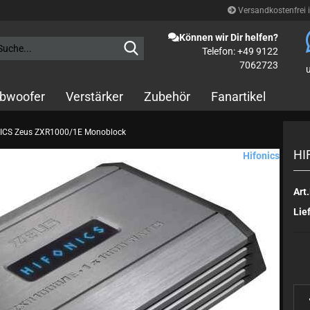
Versandkostenfrei 
Können wir Dir helfen?
Suche...
Telefon: +49 9122
7062723
bwoofer
Verstärker
Zubehör
Fanartikel
ICS Zeus ZXR1000/1E Monoblock
HI
Hifonics
Art.
10cm Koax
Lief
13cm Koax
16,5cm Koax
5x7“